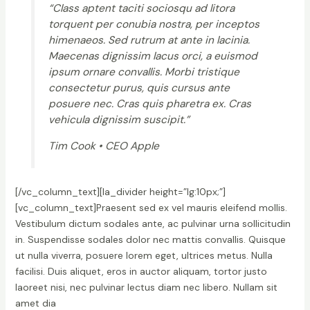
“Class aptent taciti sociosqu ad litora
torquent per conubia nostra, per inceptos
himenaeos. Sed rutrum at ante in lacinia.
Maecenas dignissim lacus orci, a euismod
ipsum ornare convallis. Morbi tristique
consectetur purus, quis cursus ante
posuere nec. Cras quis pharetra ex. Cras
vehicula dignissim suscipit.”
Tim Cook • CEO Apple
[/vc_column_text][la_divider height=”lg:10px;”]
[vc_column_text]Praesent sed ex vel mauris eleifend mollis.
Vestibulum dictum sodales ante, ac pulvinar urna sollicitudin
in. Suspendisse sodales dolor nec mattis convallis. Quisque
ut nulla viverra, posuere lorem eget, ultrices metus. Nulla
facilisi. Duis aliquet, eros in auctor aliquam, tortor justo
laoreet nisi, nec pulvinar lectus diam nec libero. Nullam sit
amet dia