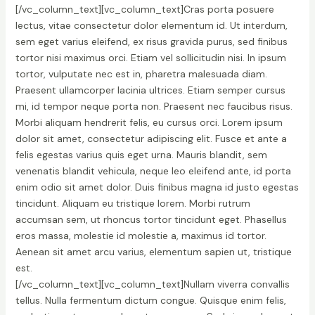
[/vc_column_text][vc_column_text]Cras porta posuere
lectus, vitae consectetur dolor elementum id. Ut interdum,
sem eget varius eleifend, ex risus gravida purus, sed finibus
tortor nisi maximus orci. Etiam vel sollicitudin nisi. In ipsum
tortor, vulputate nec est in, pharetra malesuada diam.
Praesent ullamcorper lacinia ultrices. Etiam semper cursus
mi, id tempor neque porta non. Praesent nec faucibus risus.
Morbi aliquam hendrerit felis, eu cursus orci. Lorem ipsum
dolor sit amet, consectetur adipiscing elit. Fusce et ante a
felis egestas varius quis eget urna. Mauris blandit, sem
venenatis blandit vehicula, neque leo eleifend ante, id porta
enim odio sit amet dolor. Duis finibus magna id justo egestas
tincidunt. Aliquam eu tristique lorem. Morbi rutrum
accumsan sem, ut rhoncus tortor tincidunt eget. Phasellus
eros massa, molestie id molestie a, maximus id tortor.
Aenean sit amet arcu varius, elementum sapien ut, tristique
est.
[/vc_column_text][vc_column_text]Nullam viverra convallis
tellus. Nulla fermentum dictum congue. Quisque enim felis,