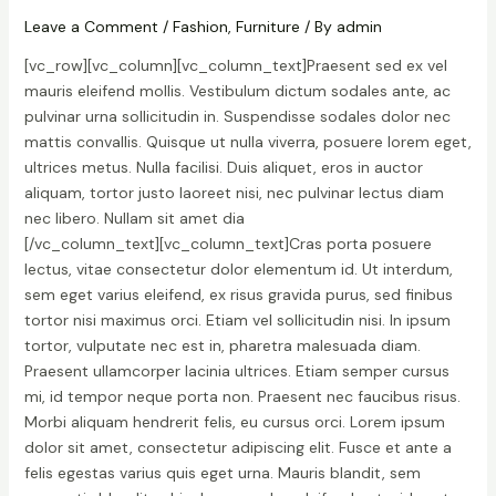
Leave a Comment
/
Fashion
,
Furniture
/ By
admin
[vc_row][vc_column][vc_column_text]Praesent sed ex vel
mauris eleifend mollis. Vestibulum dictum sodales ante, ac
pulvinar urna sollicitudin in. Suspendisse sodales dolor nec
mattis convallis. Quisque ut nulla viverra, posuere lorem eget,
ultrices metus. Nulla facilisi. Duis aliquet, eros in auctor
aliquam, tortor justo laoreet nisi, nec pulvinar lectus diam
nec libero. Nullam sit amet dia
[/vc_column_text][vc_column_text]Cras porta posuere
lectus, vitae consectetur dolor elementum id. Ut interdum,
sem eget varius eleifend, ex risus gravida purus, sed finibus
tortor nisi maximus orci. Etiam vel sollicitudin nisi. In ipsum
tortor, vulputate nec est in, pharetra malesuada diam.
Praesent ullamcorper lacinia ultrices. Etiam semper cursus
mi, id tempor neque porta non. Praesent nec faucibus risus.
Morbi aliquam hendrerit felis, eu cursus orci. Lorem ipsum
dolor sit amet, consectetur adipiscing elit. Fusce et ante a
felis egestas varius quis eget urna. Mauris blandit, sem