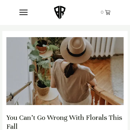
Skip
Post
to
navigation
0
content
You Can’t Go Wrong With Florals This
Fall