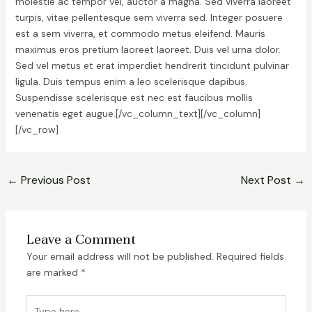
molestie ac tempor vel, auctor a magna. Sed viverra laoreet
turpis, vitae pellentesque sem viverra sed. Integer posuere
est a sem viverra, et commodo metus eleifend. Mauris
maximus eros pretium laoreet laoreet. Duis vel urna dolor.
Sed vel metus et erat imperdiet hendrerit tincidunt pulvinar
ligula. Duis tempus enim a leo scelerisque dapibus.
Suspendisse scelerisque est nec est faucibus mollis
venenatis eget augue.[/vc_column_text][/vc_column]
[/vc_row]
←
Previous Post
Next Post
→
Leave a Comment
Your email address will not be published.
Required fields
are marked
*
Type