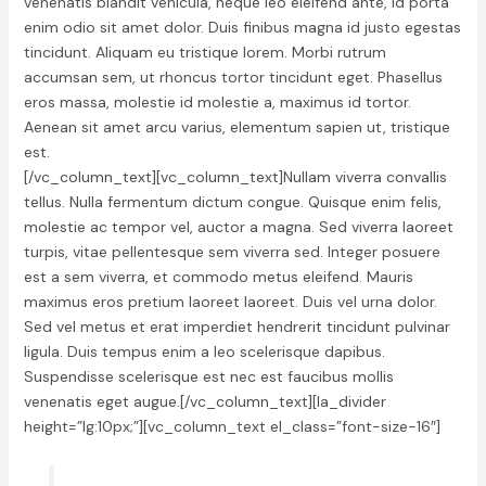
venenatis blandit vehicula, neque leo eleifend ante, id porta
enim odio sit amet dolor. Duis finibus magna id justo egestas
tincidunt. Aliquam eu tristique lorem. Morbi rutrum
accumsan sem, ut rhoncus tortor tincidunt eget. Phasellus
eros massa, molestie id molestie a, maximus id tortor.
Aenean sit amet arcu varius, elementum sapien ut, tristique
est.
[/vc_column_text][vc_column_text]Nullam viverra convallis
tellus. Nulla fermentum dictum congue. Quisque enim felis,
molestie ac tempor vel, auctor a magna. Sed viverra laoreet
turpis, vitae pellentesque sem viverra sed. Integer posuere
est a sem viverra, et commodo metus eleifend. Mauris
maximus eros pretium laoreet laoreet. Duis vel urna dolor.
Sed vel metus et erat imperdiet hendrerit tincidunt pulvinar
ligula. Duis tempus enim a leo scelerisque dapibus.
Suspendisse scelerisque est nec est faucibus mollis
venenatis eget augue.[/vc_column_text][la_divider
height=”lg:10px;”][vc_column_text el_class=”font-size-16″]