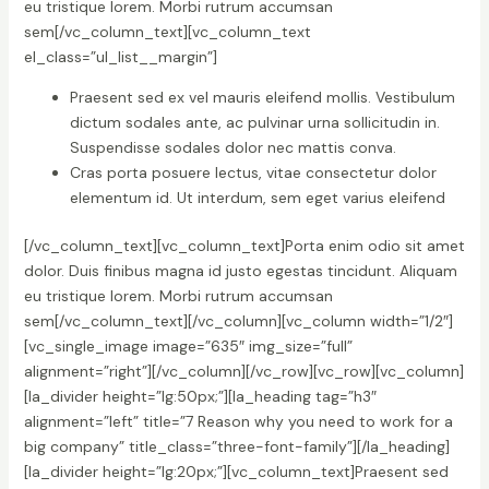
eu tristique lorem. Morbi rutrum accumsan
sem[/vc_column_text][vc_column_text
el_class=”ul_list__margin”]
Praesent sed ex vel mauris eleifend mollis. Vestibulum
dictum sodales ante, ac pulvinar urna sollicitudin in.
Suspendisse sodales dolor nec mattis conva.
Cras porta posuere lectus, vitae consectetur dolor
elementum id. Ut interdum, sem eget varius eleifend
[/vc_column_text][vc_column_text]Porta enim odio sit amet
dolor. Duis finibus magna id justo egestas tincidunt. Aliquam
eu tristique lorem. Morbi rutrum accumsan
sem[/vc_column_text][/vc_column][vc_column width=”1/2″]
[vc_single_image image=”635″ img_size=”full”
alignment=”right”][/vc_column][/vc_row][vc_row][vc_column]
[la_divider height=”lg:50px;”][la_heading tag=”h3″
alignment=”left” title=”7 Reason why you need to work for a
big company” title_class=”three-font-family”][/la_heading]
[la_divider height=”lg:20px;”][vc_column_text]Praesent sed