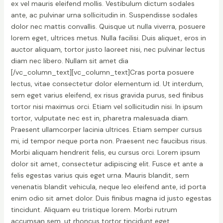
ex vel mauris eleifend mollis. Vestibulum dictum sodales
ante, ac pulvinar urna sollicitudin in. Suspendisse sodales
dolor nec mattis convallis. Quisque ut nulla viverra, posuere
lorem eget, ultrices metus. Nulla facilisi. Duis aliquet, eros in
auctor aliquam, tortor justo laoreet nisi, nec pulvinar lectus
diam nec libero. Nullam sit amet dia
[/vc_column_text][vc_column_text]Cras porta posuere
lectus, vitae consectetur dolor elementum id. Ut interdum,
sem eget varius eleifend, ex risus gravida purus, sed finibus
tortor nisi maximus orci. Etiam vel sollicitudin nisi. In ipsum
tortor, vulputate nec est in, pharetra malesuada diam.
Praesent ullamcorper lacinia ultrices. Etiam semper cursus
mi, id tempor neque porta non. Praesent nec faucibus risus.
Morbi aliquam hendrerit felis, eu cursus orci. Lorem ipsum
dolor sit amet, consectetur adipiscing elit. Fusce et ante a
felis egestas varius quis eget urna. Mauris blandit, sem
venenatis blandit vehicula, neque leo eleifend ante, id porta
enim odio sit amet dolor. Duis finibus magna id justo egestas
tincidunt. Aliquam eu tristique lorem. Morbi rutrum
accumsan sem, ut rhoncus tortor tincidunt eget.