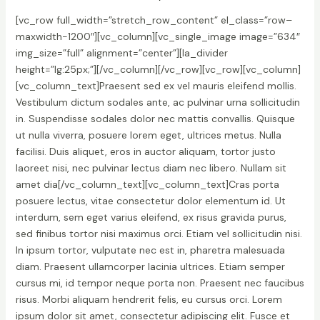
[vc_row full_width=”stretch_row_content” el_class=”row–
maxwidth-1200″][vc_column][vc_single_image image=”634″
img_size=”full” alignment=”center”][la_divider
height=”lg:25px;”][/vc_column][/vc_row][vc_row][vc_column]
[vc_column_text]Praesent sed ex vel mauris eleifend mollis.
Vestibulum dictum sodales ante, ac pulvinar urna sollicitudin
in. Suspendisse sodales dolor nec mattis convallis. Quisque
ut nulla viverra, posuere lorem eget, ultrices metus. Nulla
facilisi. Duis aliquet, eros in auctor aliquam, tortor justo
laoreet nisi, nec pulvinar lectus diam nec libero. Nullam sit
amet dia[/vc_column_text][vc_column_text]Cras porta
posuere lectus, vitae consectetur dolor elementum id. Ut
interdum, sem eget varius eleifend, ex risus gravida purus,
sed finibus tortor nisi maximus orci. Etiam vel sollicitudin nisi.
In ipsum tortor, vulputate nec est in, pharetra malesuada
diam. Praesent ullamcorper lacinia ultrices. Etiam semper
cursus mi, id tempor neque porta non. Praesent nec faucibus
risus. Morbi aliquam hendrerit felis, eu cursus orci. Lorem
ipsum dolor sit amet, consectetur adipiscing elit. Fusce et