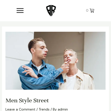
Skip
Post
to
navigation
0
content
Men Style Street
Leave a Comment
/
Trends
/ By
admin