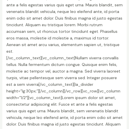
ante a felis egestas varius quis eget urna. Mauris blandit, sem
venenatis blandit vehicula, neque leo eleifend ante, id porta
enim odio sit amet dolor. Duis finibus magna id justo egestas
tincidunt. Aliquam eu tristique lorem. Morbi rutrum
accumsan sem, ut rhoncus tortor tincidunt eget. Phasellus
eros massa, molestie id molestie a, maximus id tortor.
Aenean sit amet arcu varius, elementum sapien ut, tristique
est.
[/vc_column_text][vc_column_text]Nullam viverra convallis
tellus. Nulla fermentum dictum congue. Quisque enim felis,
molestie ac tempor vel, auctor a magna. Sed viverra laoreet
turpis, vitae pellentesque sem viverra sed. Integer posuere
est a sem viverra[/vc_column_text][la_divider
height=”lg:30px;”][/vc_column][/vc_row][vc_row][vc_column
width=”1/2″][vc_column_text]Lorem ipsum dolor sit amet,
consectetur adipiscing elit. Fusce et ante a felis egestas
varius quis eget urna. Mauris blandit, sem venenatis blandit
vehicula, neque leo eleifend ante, id porta enim odio sit amet
dolor. Duis finibus magna id justo egestas tincidunt. Aliquam